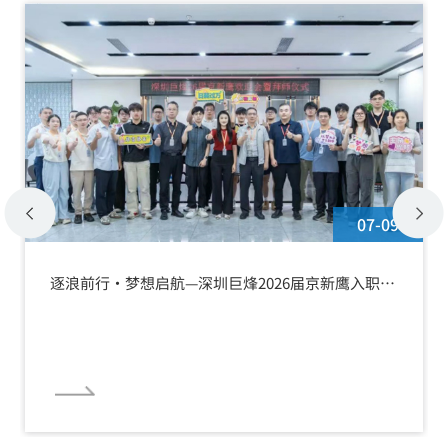
07-09
逐浪前行·梦想启航—深圳巨烽2026届京新鹰入职欢
迎会暨拜师仪式圆满举行