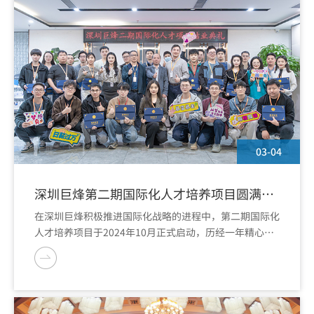
03-04
深圳巨烽第二期国际化人才培养项目圆满收
官
在深圳巨烽积极推进国际化战略的进程中，第二期国际化
人才培养项目于2024年10月正式启动，历经一年精心组
织，于2026年3月4日正式结项。58名学员踏上国际化能
力提升之旅，旨在成长为兼具国际视野与跨文化沟通能力
的复合型人才。