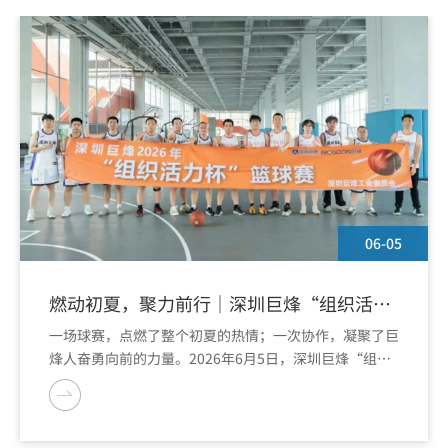
06-05
燃动初夏，聚力前行｜深圳巨烽“组织活力
杯”篮球友谊赛精彩收官
一场球赛，点燃了整个初夏的热情；一次协作，凝聚了巨
烽人奋勇向前的力量。2026年6月5日，深圳巨烽“组织
活力杯”篮球友谊赛，在大浪体育中心篮球场圆满落幕。
这不仅是一场竞技的较量，更是一次企业文化精神的生动
演绎。