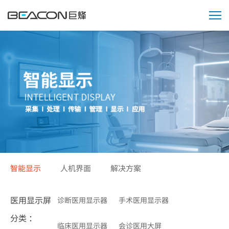
产
品
&
解
决
方
案
智能显示
人机界面
解决方案
医用显示屏
诊断医用显示器
手术医用显示器
分类 ：
临床医用显示器
会诊医用大屏