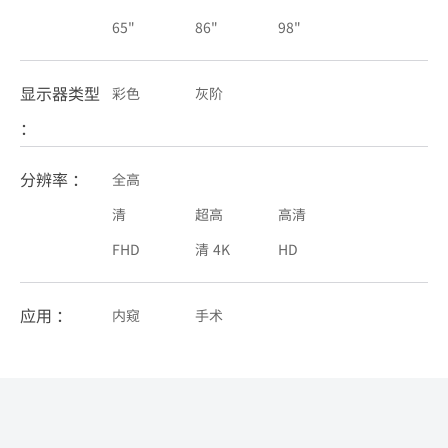
65"
86"
98"
显示器类型
彩色
灰阶
：
分辨率 ：
全高
清
超高
高清
FHD
清 4K
HD
应用 ：
内窥
手术