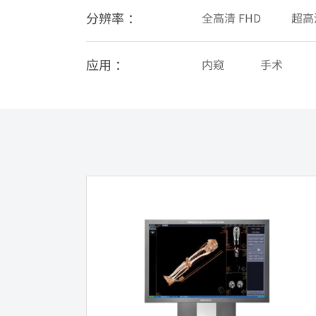
分辨率 ：
全高清 FHD
超高
应用 ：
内窥
手术