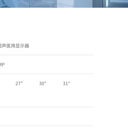
超声医用显示器
MP
27"
30"
31"