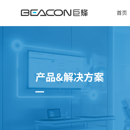
产
品
&
首页
解
决
方
案
产品&解决方案
智能显示解决方案
人
诊断医用显示器
自主
手术医用显示器
确保
临床医用显示器
满足
会诊医用大屏
嵌入
超声医用显示器