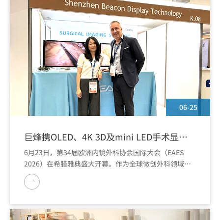
06-25
巨烽携OLED、4K 3D及mini LED手术显示
器亮相EAES 2026
6月23日，第34届欧洲内镜外科协会国际大会（EAES
2026）在希腊雅典盛大开幕。作为全球微创外科领域最
具影响力的学术盛会之一，本届大会汇聚了世界顶尖外科
专家与行业先锋。