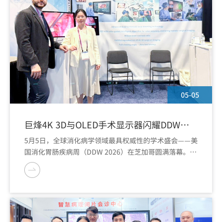
05-05
巨烽4K 3D与OLED手术显示器闪耀DDW
2026
5月5日，全球消化病学领域最具权威性的学术盛会——美
国消化胃肠疾病周（DDW 2026）在芝加哥圆满落幕。深
圳巨烽携 4K 3D手术医用显示器与 4K OLED手术医用显
示器两款旗舰产品重磅亮相，成为展会现场备受瞩目的焦
点。