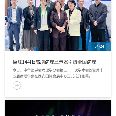
04-24
巨烽144Hz高刷病理显示器引爆全国病理年
会
今日，中华医学会病理学分会第三十一次学术会议暨第十
五届病理年会在西安国际会展中心正式拉开帷幕。