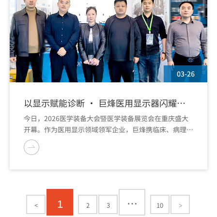
03-26
以显示赋能诊断 · 巨烽医用显示器闪耀医
学装备大会
今日，2026医学装备大会暨医学装备展览会在重庆盛大
开幕。作为医用显示领域领军企业，巨烽携临床、病理、
诊断、会诊等多系列创新产品重磅亮相，全面展示其在医
疗显示领域的前沿技术与综合实力，吸引了众多行业专
家、合作伙伴及专业观众驻足交流。
…
1
<
2
3
10
>