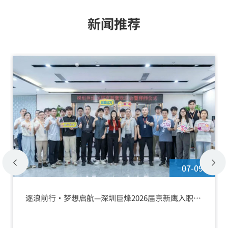
新闻推荐
07-09
逐浪前行·梦想启航—深圳巨烽2026届京新鹰入职欢
迎会暨拜师仪式圆满举行