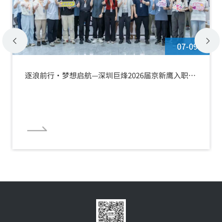
07-09
逐浪前行·梦想启航—深圳巨烽2026届京新鹰入职欢
迎会暨拜师仪式圆满举行