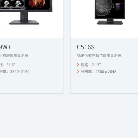
9W+
C516S
化双屏医用显示器
5MP低蓝光彩色医用显示器
格：31.5”
规格：21.3”
率：3840×2160
分辨率：2560 x 2048