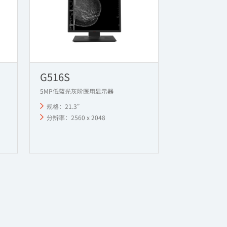
G516S
5MP低蓝光灰阶医用显示器
规格：21.3”
分辨率：2560 x 2048