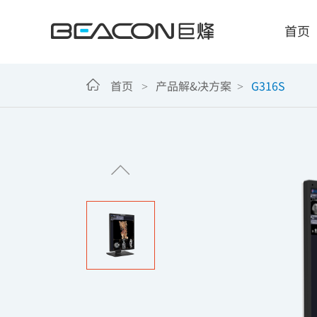
G316S
首页
首页 >
产品解&决方案 >
G316S
智能显示解决方案
人
诊断医用显示器
自主
手术医用显示器
确保
临床医用显示器
满足
会诊医用大屏
嵌入
超声医用显示器