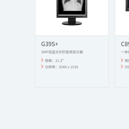
G39S+
C8
3MP低蓝光灰阶医用显示器
一体
规格：21.3”
规
分辨率：2048 x 1536
分辨