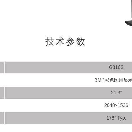
技术参数
G316S
3MP彩色医用显
21.3”
2048×1536
178° Typ.