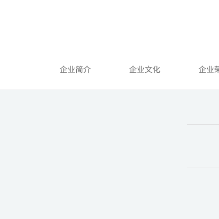
走
进
巨
烽
走进巨烽
About beacon
企业简介
企业文化
企业
智能显示解决方案
人
诊断医用显示器
自主
手术医用显示器
确保
临床医用显示器
满足
会诊医用大屏
嵌入
超声医用显示器
病理医用显示器