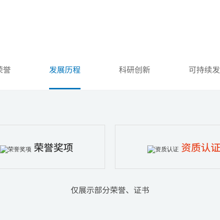
荣誉
发展历程
科研创新
可持续发
机界面
解决方案
掌握核心技术
一体化智能阅片会诊中心
质量安全可靠
数字化手术室解决方案
个性需求定制
智慧病理中心
荣誉奖项
资质认
式一体工控机
无磁射线防护方案
仅展示部分荣誉、证书