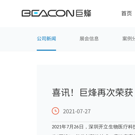
媒
体
中
首页
心
公司新闻
展会信息
案例
智能显示解决方案
人
喜讯！巨烽再次荣获
诊断医用显示器
自主
商”称号
手术医用显示器
确保
2021-07-27
临床医用显示器
满足
会诊医用大屏
嵌入
2021年7月26日，深圳开立生物医疗
超声医用显示器