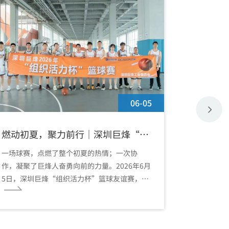
06-05
燃动初夏，聚力前行｜深圳巨烽“组
新疆再下
织活力杯”篮球友谊赛精彩收官
速全国布
一场球赛，点燃了整个初夏的热情；一次协
近日，巨烽
作，凝聚了巨烽人奋勇向前的力量。2026年6月
字化手术室
5日，深圳巨烽“组织活力杯”篮球友谊赛，在
字化手术室
大浪体育中心篮球场圆满落幕。这不仅是一场
主要区域市
竞技的较量，更是一次企业文化精神的生动演
绎。