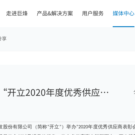
走进巨烽
产品&解决方案
用户服务
媒体中心
分享
机界面
解决方案
“开立2020年度优秀供应
掌握核心技术
一体化智能阅片会诊中心
质量安全可靠
数字化手术室解决方案
个性需求定制
智慧病理中心
式一体工控机
无磁射线防护方案
科技股份有限公司（简称“开立”）举办“2020年度优秀供应商