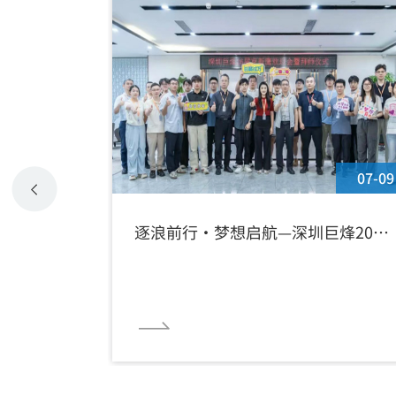
07-09
逐浪前行·梦想启航—深圳巨烽2026
届京新鹰入职欢迎会暨拜师仪式圆满
举行