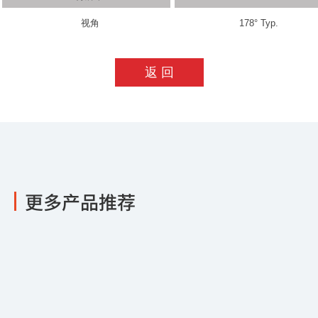
视角
178° Typ.
返 回
更多产品推荐