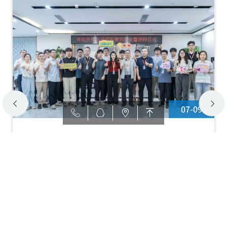
07-09
逐浪前行·梦想启航—深圳巨烽2026届京新鹰入职欢
迎会暨拜师仪式圆满举行