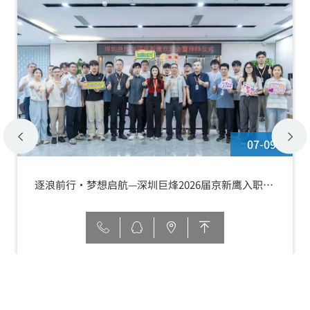
07-09
逐浪前行·梦想启航—深圳巨烽2026届京新鹰入职欢
迎会暨拜师仪式圆满举行