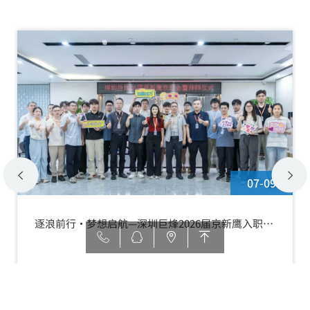
07-09
逐浪前行·梦想启航—深圳巨烽2026届京新鹰入职欢
迎会暨拜师仪式圆满举行