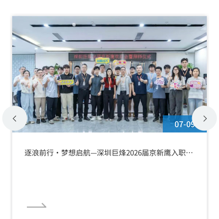
07-09
逐浪前行·梦想启航—深圳巨烽2026届京新鹰入职欢
迎会暨拜师仪式圆满举行