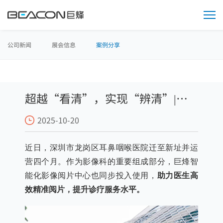
超
越“看
清”，
实
现“辨
清”|
巨
公司新闻
展会信息
案例分享
烽
为
耳
鼻
喉
精
准
诊
疗
超越“看清”，实现“辨清”|巨
筑
牢
基
石
2025-10-20
烽为耳鼻喉精准诊疗筑牢基石
近日，深圳市龙岗区耳鼻咽喉医院迁至新址并运
营四个月。作为影像科的重要组成部分，巨烽智
能化影像阅片中心也同步投入使用，
助力医生高
效精准阅片，提升诊疗服务水平。