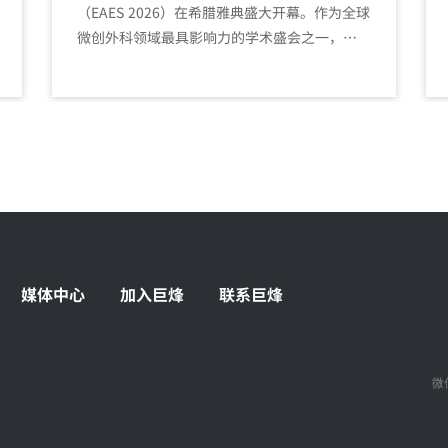
（EAES 2026）在希腊雅典盛大开幕。作为全球
微创外科领域最具影响力的学术盛会之一，本
届大会汇聚了世界顶尖外科专家与行业先锋。
媒体中心
加入巨烽
联系巨烽
微