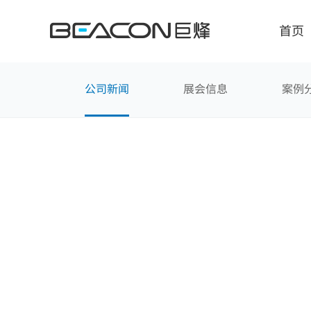
媒
体
中
首页
心
公司新闻
展会信息
案例
智能显示解决方案
人
诊断医用显示器
自主
手术医用显示器
确保
临床医用显示器
满足
巨烽显示荣膺迈瑞医疗
会诊医用大屏
嵌入
超声医用显示器