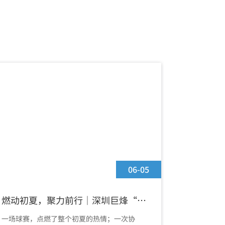
“精诚协作奖”
06-05
燃动初夏，聚力前行｜深圳巨烽“组
新疆再下
织活力杯”篮球友谊赛精彩收官
速全国布
一场球赛，点燃了整个初夏的热情；一次协
近日，巨烽