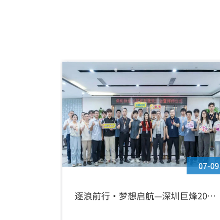
优秀供应商奖
07-09
逐浪前行·梦想启航—深圳巨烽2026
届京新鹰入职欢迎会暨拜师仪式圆满