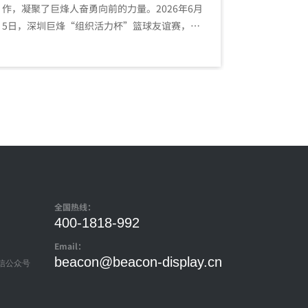
作，凝聚了巨烽人奋勇向前的力量。2026年6月
字化手术室
5日，深圳巨烽“组织活力杯”篮球友谊赛，在
字化手术室
大浪体育中心篮球场圆满落幕。这不仅是一场
主要区域市
竞技的较量，更是一次企业文化精神的生动演
绎。
全国热线：
400-1818-992
Email：
beacon@beacon-display.cn
信公众号