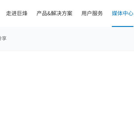
走进巨烽
产品&解决方案
用户服务
媒体中心
分享
机界面
解决方案
掌握核心技术
一体化智能阅片会诊中心
质量安全可靠
数字化手术室解决方案
个性需求定制
智慧病理中心
2015“最佳质量奖”
式一体工控机
无磁射线防护方案