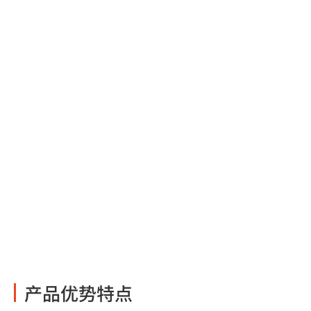
产品广泛应用于综合会诊，手术示教，综合培训以及远程
医疗会诊。
产品优势特点