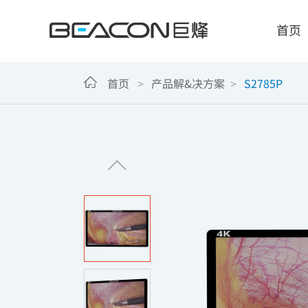
S2785P
首页
首页 >
产品解&决方案 >
S2785P
智能显示解决方案
人
诊断医用显示器
自主
手术医用显示器
确保
临床医用显示器
满足
会诊医用大屏
嵌入
超声医用显示器