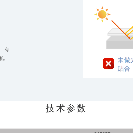
， 有
晰。
技术参数