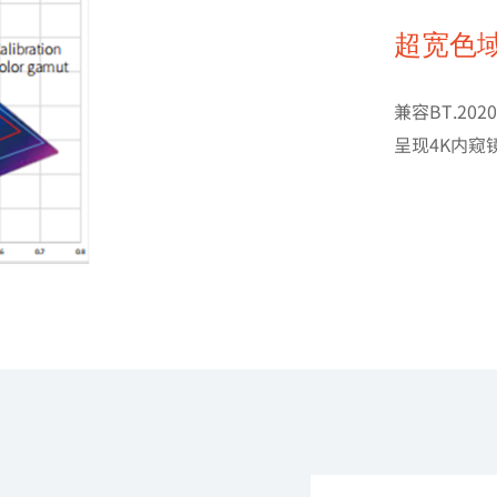
超宽色
兼容BT.20
呈现4K内窥