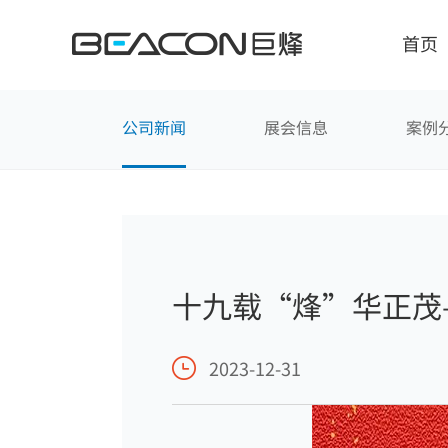
媒
体
中
首页
心
公司新闻
展会信息
案例
智能显示解决方案
人
十九载“烽”华正茂—
诊断医用显示器
自主
烽年度高光时刻
手术医用显示器
确保
2023-12-31
临床医用显示器
满足
会诊医用大屏
嵌入
超声医用显示器