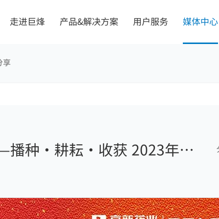
走进巨烽
产品&解决方案
用户服务
媒体中心
分享
机界面
解决方案
播种·耕耘·收获 2023年巨
掌握核心技术
一体化智能阅片会诊中心
质量安全可靠
数字化手术室解决方案
个性需求定制
智慧病理中心
式一体工控机
无磁射线防护方案