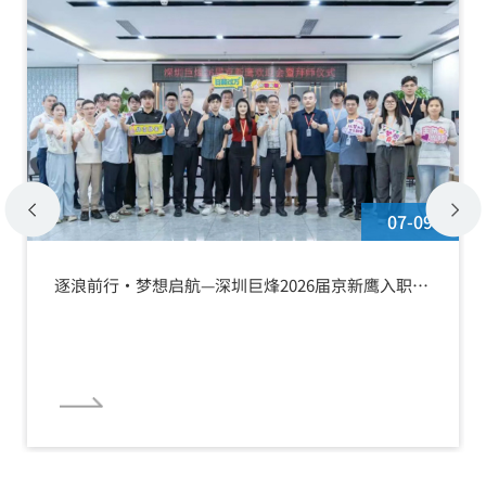
07-09
逐浪前行·梦想启航—深圳巨烽2026届京新鹰入职欢
迎会暨拜师仪式圆满举行