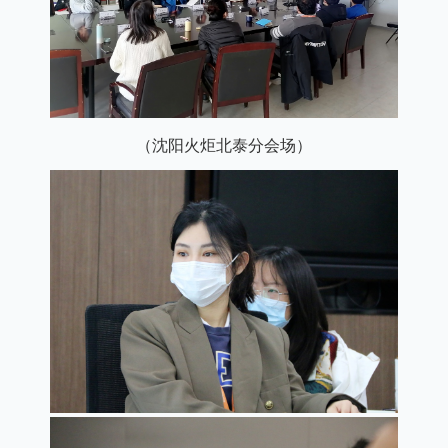
（沈阳火炬北泰分会场）