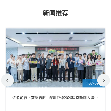
新闻推荐
07-09
逐浪前行·梦想启航—深圳巨烽2026届京新鹰入职欢
迎会暨拜师仪式圆满举行